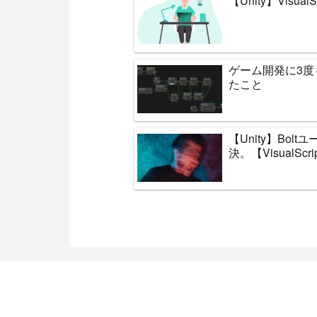
【Unity】Visu
ゲーム開発に3
たこと
【Unity】Bo
決。【VisualScri