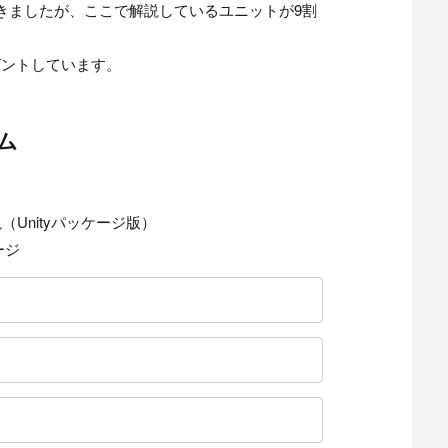
きましたが、ここで解説しているユニットが9割
ゼントしています。
ム
Unityパッケージ版）
ージ