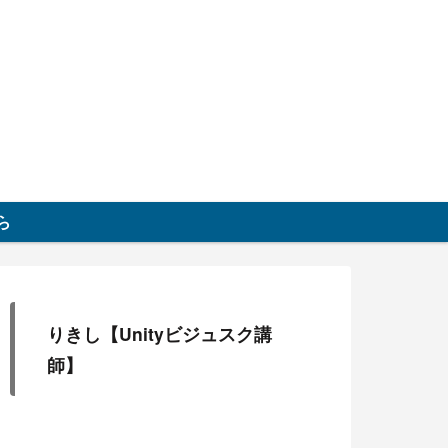
グ
ら
りきし【Unityビジュスク講
師】