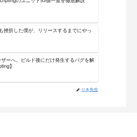
alScriptingのユニット53個一覧を徹底解説
度も挫折した僕が、リリースするまでにやっ
ltユーザーへ。ビルド後にだけ発生するバグを解
pting】
りき先生