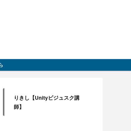
グ
ら
りきし【Unityビジュスク講
師】