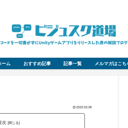
コードを一切書かずにUnityゲームアプリをリリースした男の解説ブロ
ホーム
おすすめ記事
記事一覧
メルマガはこち
2023.03.08
目次