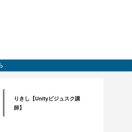
グ
ら
りきし【Unityビジュスク講
師】