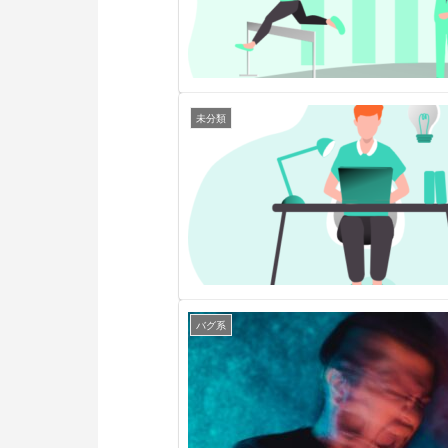
未分類
バグ系