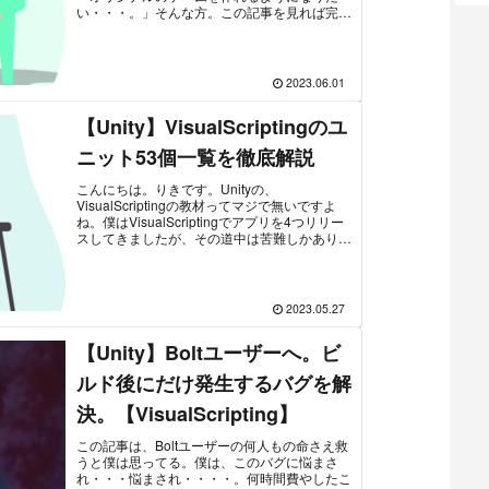
い・・・。」そんな方。この記事を見れば完全
に解決します。こんにちは、りきです。僕はゲ
ーム開発を本格的にスタート...
2023.06.01
【Unity】VisualScriptingのユ
ニット53個一覧を徹底解説
こんにちは。りきです。Unityの、
VisualScriptingの教材ってマジで無いですよ
ね。僕はVisualScriptingでアプリを4つリリー
スしてきましたが、その道中は苦難しかありま
せんでした。教材は全て初心者向けのものばか
りで、...
2023.05.27
【Unity】Boltユーザーへ。ビ
ルド後にだけ発生するバグを解
決。【VisualScripting】
この記事は、Boltユーザーの何人もの命さえ救
うと僕は思ってる。僕は、このバグに悩まさ
れ・・・悩まされ・・・・。何時間費やしたこ