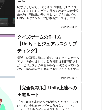
恥ずかしながら、僕は過去に3回ほどC# に挫
折してきました。ゲーム開発を諦めたのは中学
生の時、高校生の時、そして大学2年生の時。
Unity、特にcシャープは本当にムズイ。バグと
エラーしか起きない。そして4度目の挑戦は大
学３年生の春でした。ー...
2025.06.01
クイズゲームの作り方
【Unity・ビジュアルスクリプ
ティング】
最近、韓国語を簡単に暗記できるクイズゲーム
アプリを作りまして。製作期間は3日程度です
が、ビジュスクの中身がかなーり詰まっている
ので、備忘録がてら解説させていただきます。
解説内容は端折りまくっています。かなーり上
級者向けです。初心者の方はUn...
2025.05.24
【完全保存版】Unity上達への
王道ルート
「Youtubeや本の教材の内容をただうつしてば
かりで、全然自分でゲーム作れない・・・、」
「オリジナルのゲームを作れるようになりた