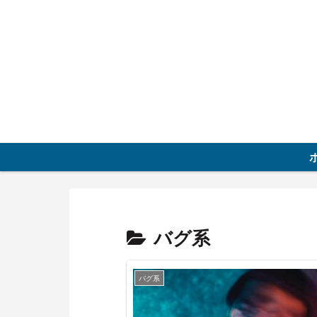
バグ系
バグ系