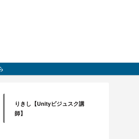
グ
ら
りきし【Unityビジュスク講
師】